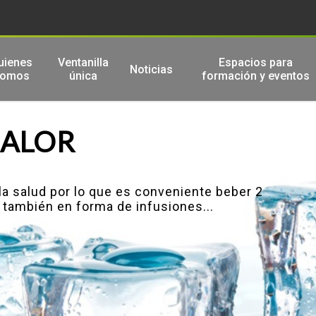
uienes
Ventanilla
Espacios para
Noticias
somos
única
formación y eventos
CALOR
la salud por lo que es conveniente beber 2
e también en forma de infusiones...