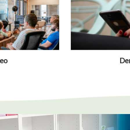
leo
De